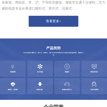
张家港。周临苏、常、沪、宁等经济腹地，海陆空交通十分便利，艾力
威机电是专业从事进口螺杆式、滑片式、活塞式......
查看更多+
企业荣誉