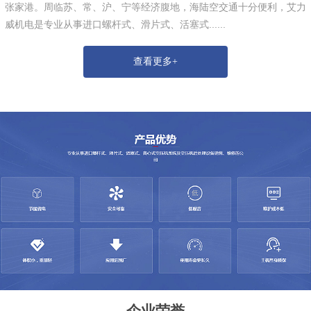
张家港。周临苏、常、沪、宁等经济腹地，海陆空交通十分便利，艾力
威机电是专业从事进口螺杆式、滑片式、活塞式......
查看更多+
企业荣誉