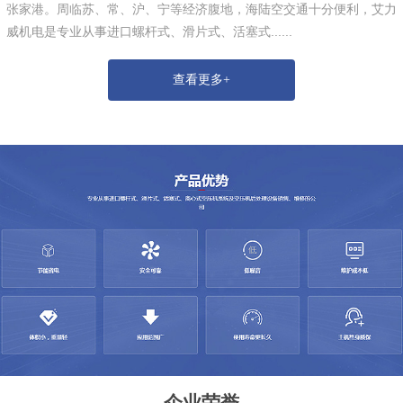
张家港。周临苏、常、沪、宁等经济腹地，海陆空交通十分便利，艾力
威机电是专业从事进口螺杆式、滑片式、活塞式......
查看更多+
企业荣誉