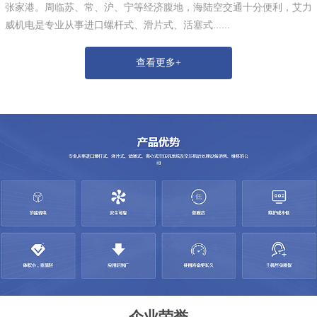
张家港。周临苏、常、沪、宁等经济腹地，海陆空交通十分便利，艾力
威机电是专业从事进口螺杆式、滑片式、活塞式......
查看更多+
企业荣誉